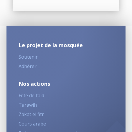
Le projet de la mosquée
Soutenir
Adhérer
Nos actions
Fête de l’aïd
Tarawih
Zakat el fitr
Cours arabe