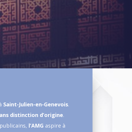
 à
Saint-Julien-en-Genevois
.
ans distinction d’origine
.
épublicains,
l’AMG
aspire à