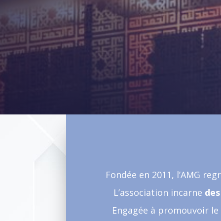
Fondée en 2011, l’AMG re
L’association incarne
des
Engagée à promouvoir le d