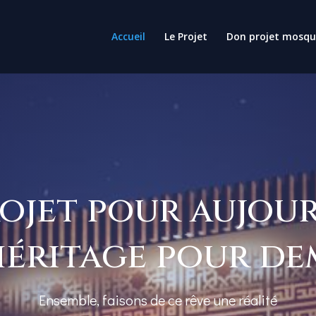
Accueil
Le Projet
Don projet mosq
ojet pour aujour
héritage pour de
Ensemble, faisons de ce rêve une réalité