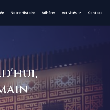
uée
Notre Histoire
Adhérer
Activités
Contact
d'hui,
main