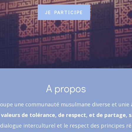
JE PARTICIPE
A propos
groupe une communauté musulmane diverse et unie
 valeurs de tolérance, de respect, et de partage, s
ialogue interculturel et le respect des principes r