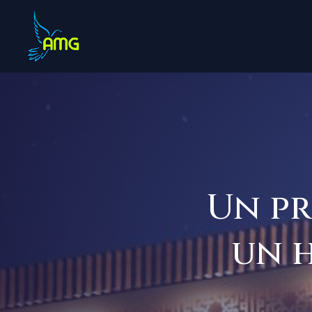
Un pr
un 