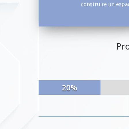
construire un espac
Pro
20%
20%