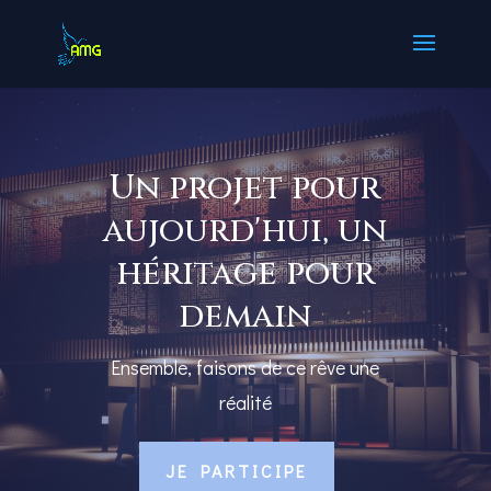
Un projet pour
aujourd'hui, un
héritage pour
demain
Ensemble, faisons de ce rêve une
réalité
JE PARTICIPE