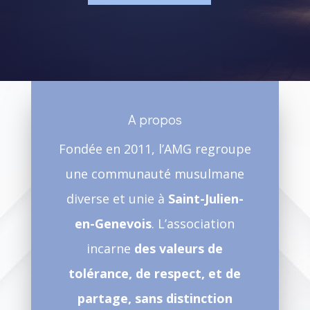
A propos
Fondée en 2011, l’AMG regroupe
une communauté musulmane
diverse et unie à
Saint-Julien-
en-Genevois
. L’association
incarne
des valeurs de
tolérance, de respect, et de
partage, sans distinction